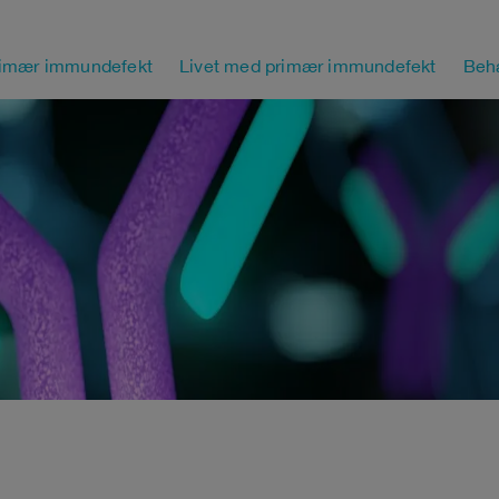
rimær immundefekt
Livet med primær immundefekt
Beh