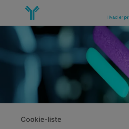
Skip
to
main
Hvad er p
content
Cookie-liste