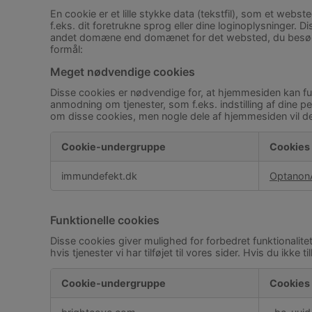
En cookie er et lille stykke data (tekstfil), som et we
f.eks. dit foretrukne sprog eller dine loginoplysninger.
andet domæne end domænet for det websted, du besøger –
formål:
Meget nødvendige cookies
Disse cookies er nødvendige for, at hjemmesiden kan fung
anmodning om tjenester, som f.eks. indstilling af dine per
om disse cookies, men nogle dele af hjemmesiden vil de
Cookie-undergruppe
Cookies
Meget
immundefekt.dk
Optanon
nødvendige
cookies
Funktionelle cookies
Disse cookies giver mulighed for forbedret funktionalitet 
hvis tjenester vi har tilføjet til vores sider. Hvis du ikke 
Cookie-undergruppe
Cookies
Funktionelle