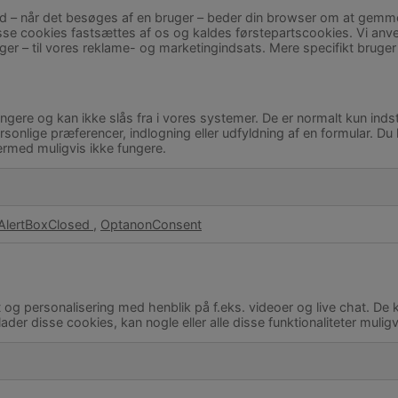
bsted – når det besøges af en bruger – beder din browser om at gem
 Disse cookies fastsættes af os og kaldes førstepartscookies. Vi an
 til vores reklame- og marketingindsats. Mere specifikt bruger v
ere og kan ikke slås fra i vores systemer. De er normalt kun indstil
sonlige præferencer, indlogning eller udfyldning af en formular. Du ka
rmed muligvis ikke fungere.
AlertBoxClosed
,
OptanonConsent
og personalisering med henblik på f.eks. videoer og live chat. De kan
tillader disse cookies, kan nogle eller alle disse funktionaliteter muli